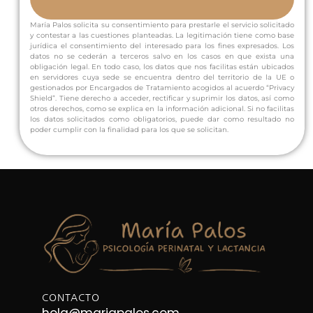
María Palos solicita su consentimiento para prestarle el servicio solicitado
y contestar a las cuestiones planteadas. La legitimación tiene como base
jurídica el consentimiento del interesado para los fines expresados. Los
datos no se cederán a terceros salvo en los casos en que exista una
obligación legal. En todo caso, los datos que nos facilitas están ubicados
en servidores cuya sede se encuentra dentro del territorio de la UE o
gestionados por Encargados de Tratamiento acogidos al acuerdo “Privacy
Shield”. Tiene derecho a acceder, rectificar y suprimir los datos, así como
otros derechos, como se explica en la información adicional. Si no facilitas
los datos solicitados como obligatorios, puede dar como resultado no
poder cumplir con la finalidad para los que se solicitan.
CONTACTO
hola@mariapalos.com