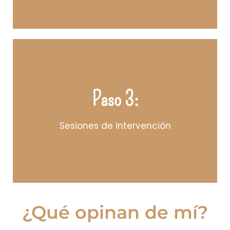
Paso 3:
intervención necesarias para tu caso
Agendaremos juntas, las sesiones de
Confirma y realiza el pago
Sesiones de intervención
¿Qué opinan de mí?